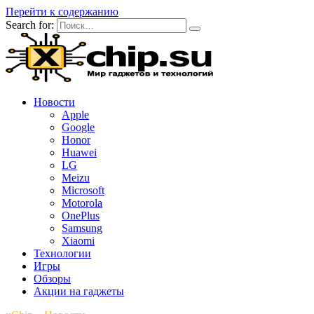
Перейти к содержанию
Search for:
Новости
Apple
Google
Honor
Huawei
LG
Meizu
Microsoft
Motorola
OnePlus
Samsung
Xiaomi
Технологии
Игры
Обзоры
Акции на гаджеты