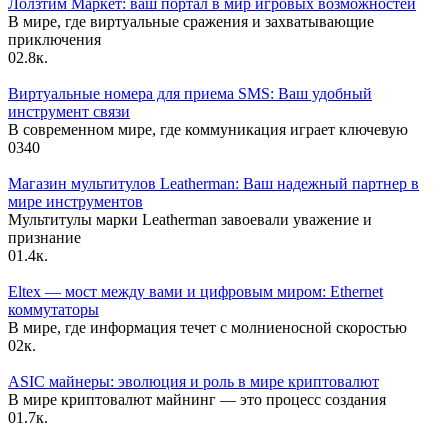
Лолзтим Маркет: ваш портал в мир игровых возможностей
В мире, где виртуальные сражения и захватывающие
приключения
0
2.8к.
Виртуальные номера для приема SMS: Ваш удобный
инструмент связи
В современном мире, где коммуникация играет ключевую
0
340
Магазин мультитулов Leatherman: Ваш надежный партнер в
мире инструментов
Мультитулы марки Leatherman завоевали уважение и
признание
0
1.4к.
Eltex — мост между вами и цифровым миром: Ethernet
коммутаторы
В мире, где информация течет с молниеносной скоростью
0
2к.
ASIC майнеры: эволюция и роль в мире криптовалют
В мире криптовалют майнинг — это процесс создания
0
1.7к.