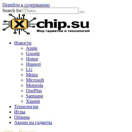
Перейти к содержанию
Search for:
Новости
Apple
Google
Honor
Huawei
LG
Meizu
Microsoft
Motorola
OnePlus
Samsung
Xiaomi
Технологии
Игры
Обзоры
Акции на гаджеты