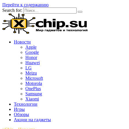
Перейти к содержанию
Search for:
Новости
Apple
Google
Honor
Huawei
LG
Meizu
Microsoft
Motorola
OnePlus
Samsung
Xiaomi
Технологии
Игры
Обзоры
Акции на гаджеты