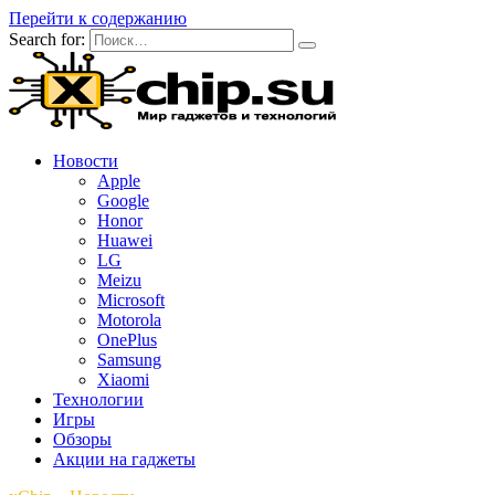
Перейти к содержанию
Search for:
Новости
Apple
Google
Honor
Huawei
LG
Meizu
Microsoft
Motorola
OnePlus
Samsung
Xiaomi
Технологии
Игры
Обзоры
Акции на гаджеты