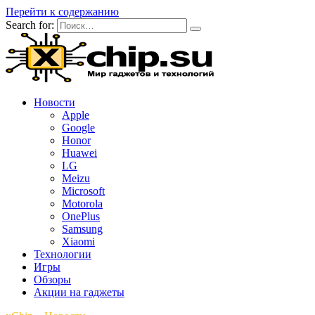
Перейти к содержанию
Search for:
Новости
Apple
Google
Honor
Huawei
LG
Meizu
Microsoft
Motorola
OnePlus
Samsung
Xiaomi
Технологии
Игры
Обзоры
Акции на гаджеты