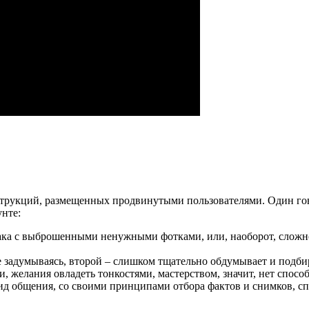
нструкций, размещенных продвинутыми пользователями. Один гов
унте:
бака с выброшенными ненужными фотками, или, наоборот, слож
е задумываясь, второй – слишком тщательно обдумывает и подби
, желания овладеть тонкостями, мастерством, значит, нет спосо
вид общения, со своими принципами отбора фактов и снимков, 