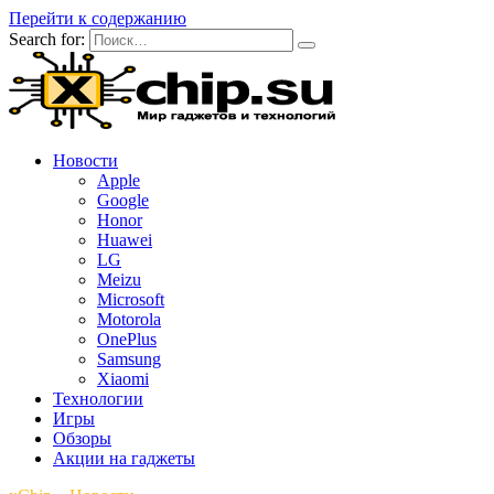
Перейти к содержанию
Search for:
Новости
Apple
Google
Honor
Huawei
LG
Meizu
Microsoft
Motorola
OnePlus
Samsung
Xiaomi
Технологии
Игры
Обзоры
Акции на гаджеты