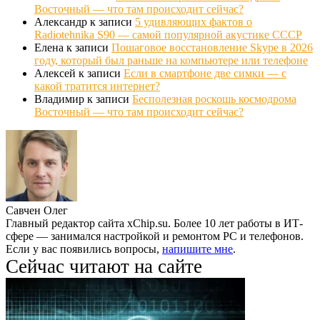
Восточный — что там происходит сейчас?
Александр
к записи
5 удивляющих фактов о
Radiotehnika S90 — самой популярной акустике СССР
Елена
к записи
Пошаговое восстановление Skype в 2026
году, который был раньше на компьютере или телефоне
Алексей
к записи
Если в смартфоне две симки — с
какой тратится интернет?
Владимир
к записи
Бесполезная роскошь космодрома
Восточный — что там происходит сейчас?
Савчен Олег
Главный редактор сайта xChip.su. Более 10 лет работы в ИТ-
сфере — занимался настройкой и ремонтом PC и телефонов.
Если у вас появились вопросы,
напишите мне
.
Сейчас читают на сайте