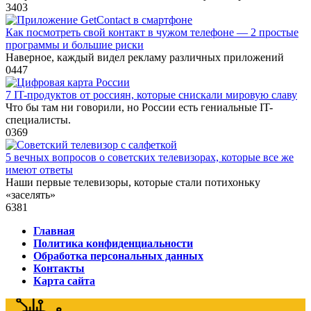
3
403
Как посмотреть свой контакт в чужом телефоне — 2 простые
программы и большие риски
Наверное, каждый видел рекламу различных приложений
0
447
7 IT-продуктов от россиян, которые снискали мировую славу
Что бы там ни говорили, но России есть гениальные IT-
специалисты.
0
369
5 вечных вопросов о советских телевизорах, которые все же
имеют ответы
Наши первые телевизоры, которые стали потихоньку
«заселять»
6
381
Главная
Политика конфиденциальности
Обработка персональных данных
Контакты
Карта сайта