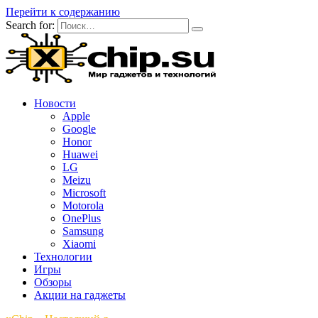
Перейти к содержанию
Search for:
Новости
Apple
Google
Honor
Huawei
LG
Meizu
Microsoft
Motorola
OnePlus
Samsung
Xiaomi
Технологии
Игры
Обзоры
Акции на гаджеты