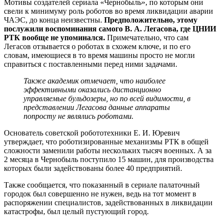
Мотивы создателей сериала «Чернобыль», по которым они
свели к минимуму роль роботов во время ликвидации аварии
ЧАЭС, до конца неизвестны.
Предположительно, этому
послужили воспоминания самого В. А. Легасова, где ЦНИИ
РТК вообще не упоминался.
Примечательно, что сам
Легасов отзывается о роботах в схожем ключе, и по его
словам, имеющиеся в то время машины просто не могли
справиться с поставленными перед ними задачами.
Также академик отмечает, что наиболее
эффективными оказались дистанционно
управляемые бульдозеры, но по всей видимости, в
представлении Легасова данные аппараты
попросту не являлись роботами.
Основатель советской робототехники Е. И. Юревич
утверждает, что роботизированные механизмы РТК в общей
сложности заменили работы нескольких тысяч военных. А за
2 месяца в Чернобыль поступило 15 машин, для производства
которых были задействованы более 40 предприятий.
Также сообщается, что показанный в сериале палаточный
городок был совершенно не нужен, ведь на тот момент в
распоряжении специалистов, задействованных в ликвидации
катастрофы, был целый пустующий город.