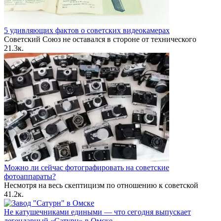
5 удивляющих фактов о советских видеокамерах
Советский Союз не оставался в стороне от технического
2
1.3к.
Можно ли сейчас фотографировать на советские
фотоаппараты?
Несмотря на весь скептицизм по отношению к советской
4
1.2к.
Не катушечниками едиными — что сегодня выпускает
легендарный «Сатурн» в Омске