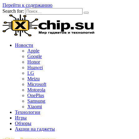
Перейти к содержанию
Search for:
Новости
Apple
Google
Honor
Huawei
LG
Meizu
Microsoft
Motorola
OnePlus
Samsung
Xiaomi
Технологии
Игры
Обзоры
Акции на гаджеты