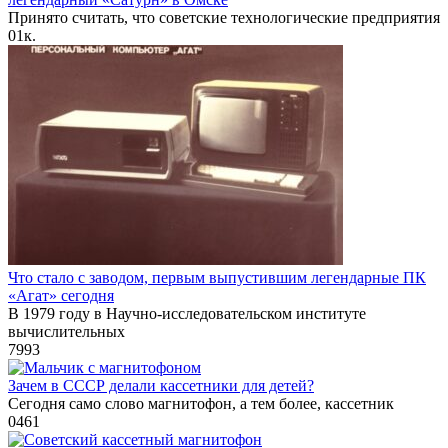
Принято считать, что советские технологические предприятия
0
1к.
Что стало с заводом, первым выпустившим легендарные ПК
«Агат» сегодня
В 1979 году в Научно-исследовательском институте
вычислительных
7
993
Зачем в СССР делали кассетники для детей?
Сегодня само слово магнитофон, а тем более, кассетник
0
461