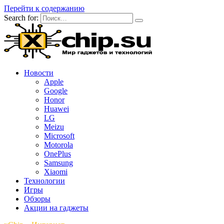
Перейти к содержанию
Search for:
Новости
Apple
Google
Honor
Huawei
LG
Meizu
Microsoft
Motorola
OnePlus
Samsung
Xiaomi
Технологии
Игры
Обзоры
Акции на гаджеты