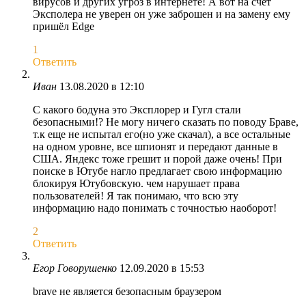
вирусов и других угроз в интернете! А вот на счёт
Эксполера не уверен он уже заброшен и на замену ему
пришёл Edge
1
Ответить
Иван
13.08.2020 в 12:10
С какого бодуна это Эксплорер и Гугл стали
безопасными!? Не могу ничего сказать по поводу Браве,
т.к еще не испытал его(но уже скачал), а все остальные
на одном уровне, все шпионят и передают данные в
США. Яндекс тоже грешит и порой даже очень! При
поиске в Ютубе нагло предлагает свою информацию
блокируя Ютубовскую. чем нарушает права
пользователей! Я так понимаю, что всю эту
информацию надо понимать с точностью наоборот!
2
Ответить
Егор Говорушенко
12.09.2020 в 15:53
brave не является безопасным браузером