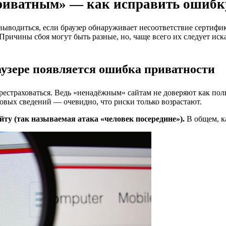
риватным» — как исправить ошибку 
 выводиться, если браузер обнаруживает несоответствие сертиф
ичины сбоя могут быть разные, но, чаще всего их следует иск
аузере появляется ошибка приватности
рестраховаться. Ведь «ненадёжным» сайтам не доверяют как пол
овых сведений — очевидно, что риски только возрастают.
йту (так называемая атака «человек посередине»).
В общем, к