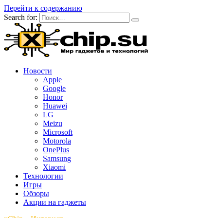
Перейти к содержанию
Search for:
Новости
Apple
Google
Honor
Huawei
LG
Meizu
Microsoft
Motorola
OnePlus
Samsung
Xiaomi
Технологии
Игры
Обзоры
Акции на гаджеты