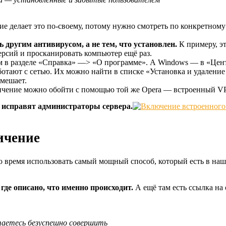
е делает это по-своему, потому нужно смотреть по конкретному
ь другим антивирусом, а не тем, что установлен.
К примеру, эт
ерсий и просканировать компьютер ещё раз.
м в разделе «Справка» —> «О программе». А Windows — в «Цент
ботают с сетью. Их можно найти в списке «Установка и удаление
 мешает.
ничение можно обойти с помощью той же Opera — встроенный VP
о исправят администраторы сервера.
ичение
о время использовать самый мощный способ, который есть в на
де описано, что именно происходит.
А ещё там есть ссылка на 
ытаетесь безуспешно совершить