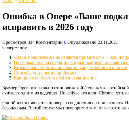
xСhip
»
Интернет
Ошибка в Опере «Ваше подклю
исправить в 2026 году
Просмотров
334
Комментарии
0
Опубликовано
23.11.2021
Содержание
«Ваше подключение не является приватным» — как испра
Насколько опасна ситуация, когда в браузере появляется
Возможные причины появления уведомления об ошибке
Способы устранения проблемы
Как просто и быстро обойти ограничение
Браузер Opera изначально от норвежской (теперь уже китайской)
считался одним из ведущих. Но сейчас это клон Chrome, хоть 
Одной из них является проверка соединения на приватность. Но 
безопасным. В этой статье мы поговорим о том, от чего это зав