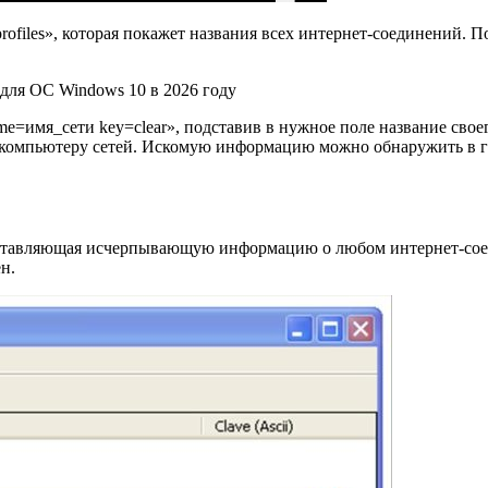
rofiles», которая покажет названия всех интернет-соединений. 
ame=имя_сети key=clear», подставив в нужное поле название сво
 к компьютеру сетей. Искомую информацию можно обнаружить в 
доставляющая исчерпывающую информацию о любом интернет-соед
н.