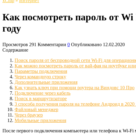
xСhip
»
Интернет
Как посмотреть пароль от Wi 
году
Просмотров
291
Комментарии
0
Опубликовано
12.02.2020
Содержание
Поиск пароля от беспроводной сети Wi-Fi для операцион
Как можно посмотреть пароль от вай-фая на ноутбуке ил
Параметры подключения
Через командную строку
Дополнительные приложения
Как узнать ключ при помощи роутера на Виндовс 10 Про
Подключение через кабель
Поиск в маршрутизаторе
3 способа получения пароля на телефоне Андроид в 2020
Файловый менеджер
Через браузер
Мобильные приложения
После первого подключения компьютера или телефона к Wi-Fi м