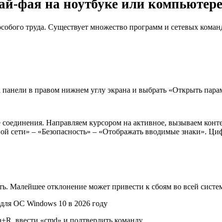
ай-фая на ноутбуке или компьютер
особого труда. Существует множество программ и сетевых команд,
панели в правом нижнем углу экрана и выбрать «Открыть пара
 соединения. Направляем курсором на активное, вызываем кон
й сети» – «Безопасность» – «Отображать вводимые знаки». Циф
ть. Малейшее отклонение может привести к сбоям во всей систе
+R, ввести «cmd» и подтвердить команду.