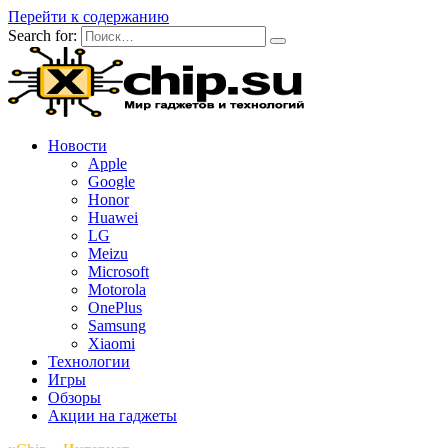
Перейти к содержанию
Search for:
Новости
Apple
Google
Honor
Huawei
LG
Meizu
Microsoft
Motorola
OnePlus
Samsung
Xiaomi
Технологии
Игры
Обзоры
Акции на гаджеты