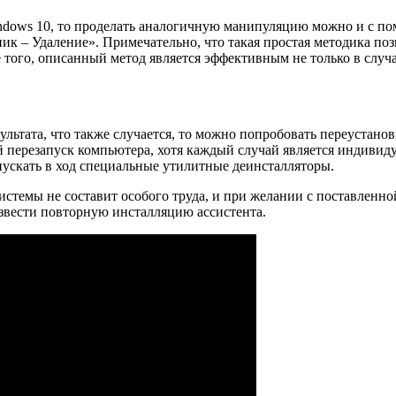
indows 10, то проделать аналогичную манипуляцию можно и с п
 – Удаление». Примечательно, что такая простая методика поз
е того, описанный метод является эффективным не только в случ
ьтата, что также случается, то можно попробовать переустанови
перезапуск компьютера, хотя каждый случай является индивидуа
я пускать в ход специальные утилитные деинсталляторы.
стемы не составит особого труда, и при желании с поставленно
извести повторную инсталляцию ассистента.