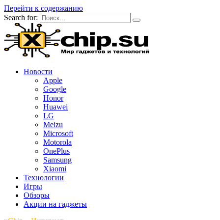
Перейти к содержанию
Search for:
Новости
Apple
Google
Honor
Huawei
LG
Meizu
Microsoft
Motorola
OnePlus
Samsung
Xiaomi
Технологии
Игры
Обзоры
Акции на гаджеты