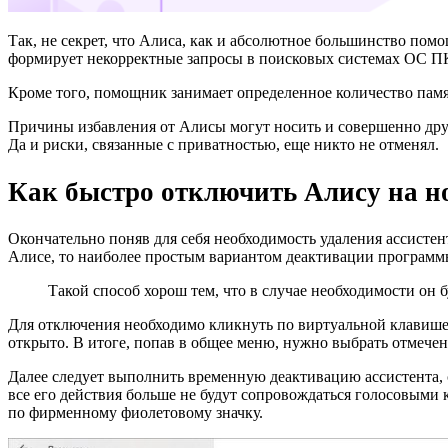
Так, не секрет, что Алиса, как и абсолютное большинство пом
формирует некорректные запросы в поисковых системах ОС ПК
Кроме того, помощник занимает определенное количество памят
Причины избавления от Алисы могут носить и совершенно друг
Да и риски, связанные с приватностью, еще никто не отменял.
Как быстро отключить Алису на н
Окончательно поняв для себя необходимость удаления ассистен
Алисе, то наиболее простым вариантом деактивации программы
Такой способ хорош тем, что в случае необходимости он 
Для отключения необходимо кликнуть по виртуальной клавише с
открыто. В итоге, попав в общее меню, нужно выбрать отмече
Далее следует выполнить временную деактивацию ассистента, с
все его действия больше не будут сопровождаться голосовыми
по фирменному фиолетовому значку.