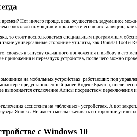
сегда
 времен? Нет ничего проще, ведь осуществить задуманное можно
в нем голосовой помощник и произвести его деинсталляцию, кл
яка, то стоит воспользоваться специальным программным обеспеч
такие универсальные сторонние утилиты, как Uninstal Tool и Rev
о, сводясь к запуску скачанного приложения и выбору в его мен
е приложения и перезапуск устройства, после чего можно прове
помощника на мобильных устройствах, работающих под управлен
омпьютере предустановленный ранее Яндекс.Браузер, после чег
ее выполняется отключение Алисы посредством переключения инт
ключения ассистента на «яблочных» устройствах. А вот закрепл
аузера Яндекс.
Не имеет смысла скачивать и сторонние утилиты
тройстве с Windows 10