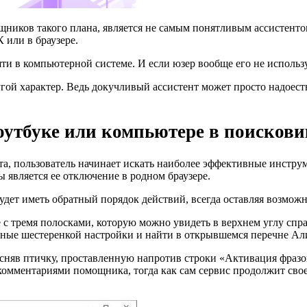
ощников такого плана, является не самым понятливым ассистент
 или в браузере.
и в компьютерной системе. И если юзер вообще его не используе
ой характер. Ведь докучливый ассистент может просто надоест
оутбуке или компьютере в поискови
та, пользователь начинает искать наиболее эффективные инстру
 является ее отключение в родном браузере.
будет иметь обратный порядок действий, всегда оставляя возможн
 тремя полосками, которую можно увидеть в верхнем углу справа
нные шестеренкой настройки и найти в открывшемся перечне Алис
няв птичку, проставленную напротив строки «Активация фразой»
 комментариями помощника, тогда как сам сервис продолжит св