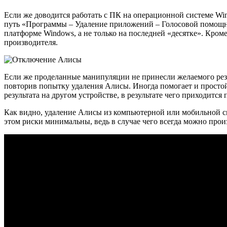
Если же доводится работать с ПК на операционной системе W
путь «Программы – Удаление приложений – Голосовой помощник
платформе Windows, а не только на последней «десятке». Кром
производителя.
Если же проделанные манипуляции не принесли желаемого резул
повторив попытку удаления Алисы. Иногда помогает и простой 
результата на другом устройстве, в результате чего приходитс
Как видно, удаление Алисы из компьютерной или мобильной си
этом риски минимальны, ведь в случае чего всегда можно про