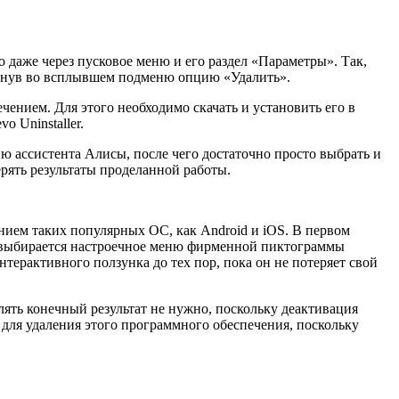
 даже через пусковое меню и его раздел «Параметры». Так,
икнув во всплывшем подменю опцию «Удалить».
ением. Для этого необходимо скачать и установить его в
o Uninstaller.
ю ассистента Алисы, после чего достаточно просто выбрать и
рять результаты проделанной работы.
ием таких популярных ОС, как Android и iOS. В первом
о выбирается настроечное меню фирменной пиктограммы
ерактивного ползунка до тех пор, пока он не потеряет свой
ять конечный результат не нужно, поскольку деактивация
 для удаления этого программного обеспечения, поскольку