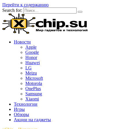
Перейти к содержанию
Search for:
Новости
Apple
Google
Honor
Huawei
LG
Meizu
Microsoft
Motorola
OnePlus
Samsung
Xiaomi
Технологии
Игры
Обзоры
Акции на гаджеты