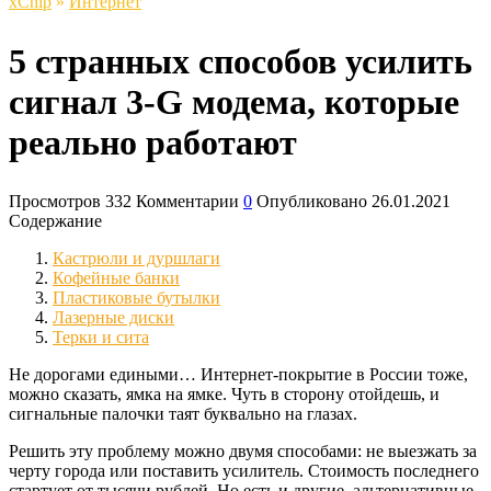
xСhip
»
Интернет
5 странных способов усилить
сигнал 3-G модема, которые
реально работают
Просмотров
332
Комментарии
0
Опубликовано
26.01.2021
Содержание
Кастрюли и дуршлаги
Кофейные банки
Пластиковые бутылки
Лазерные диски
Терки и сита
Не дорогами едиными… Интернет-покрытие в России тоже,
можно сказать, ямка на ямке. Чуть в сторону отойдешь, и
сигнальные палочки таят буквально на глазах.
Решить эту проблему можно двумя способами: не выезжать за
черту города или поставить усилитель. Стоимость последнего
стартует от тысячи рублей. Но есть и другие, альтернативные