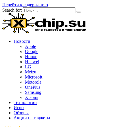
Перейти к содержанию
Search for:
Новости
Apple
Google
Honor
Huawei
LG
Meizu
Microsoft
Motorola
OnePlus
Samsung
Xiaomi
Технологии
Игры
Обзоры
Акции на гаджеты