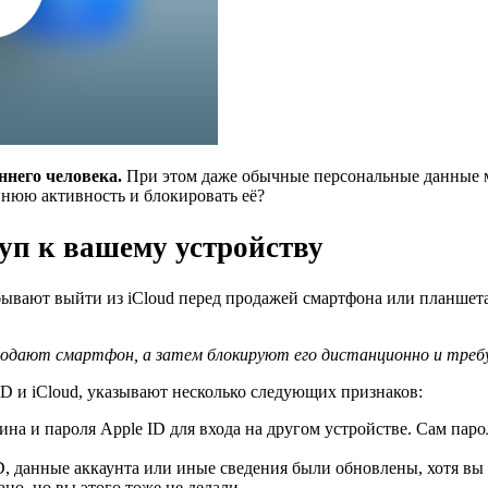
ннего человека.
При этом даже обычные персональные данные м
ннюю активность и блокировать её?
туп к вашему устройству
абывают выйти из iCloud перед продажей смартфона или планшета
одают смартфон, а затем блокируют его дистанционно и треб
 ID и iCloud, указывают несколько следующих признаков:
на и пароля Apple ID для входа на другом устройстве. Сам пар
D, данные аккаунта или иные сведения были обновлены, хотя вы 
но, но вы этого тоже не делали.