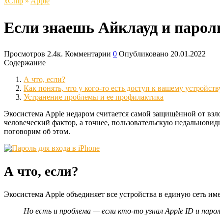
xСhip
»
Apple
Если знаешь Айклауд и парол
Просмотров
2.4к.
Комментарии
0
Опубликовано
20.01.2022
Содержание
А что, если?
Как понять, что у кого-то есть доступ к вашему устройств
Устранение проблемы и ее профилактика
Экосистема Apple недаром считается самой защищённой от взло
человеческий фактор, а точнее, пользовательскую недальновидн
поговорим об этом.
А что, если?
Экосистема Apple объединяет все устройства в единую сеть им
Но есть и проблема — если кто-то узнал Apple ID и пар