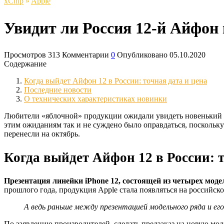
xСhip
»
Apple
Увидит ли Россия 12-й Айфон 
Просмотров
313
Комментарии
0
Опубликовано
05.10.2020
Содержание
Когда выйдет Айфон 12 в России: точная дата и цена
Последние новости
О технических характеристиках новинки
Любители «яблочной» продукции ожидали увидеть новенький iP
этим ожиданиям так и не суждено было оправдаться, поскольку
перенесли на октябрь.
Когда выйдет Айфон 12 в России: т
Презентация линейки iPhone 12, состоящей из четырех моде
прошлого года, продукция Apple стала появляться на российск
А ведь раньше между презентацией модельного ряда и его
По заявлению производителей, сделать предзаказ на новую моде