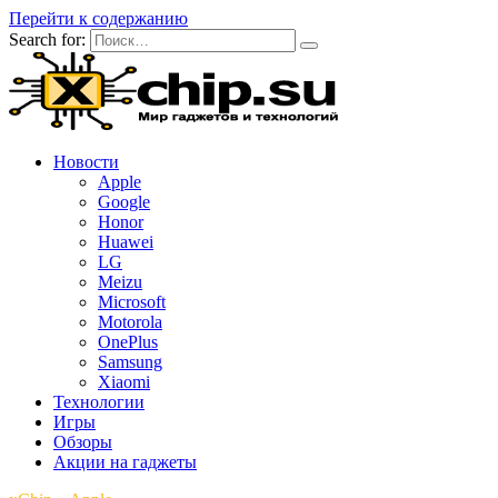
Перейти к содержанию
Search for:
Новости
Apple
Google
Honor
Huawei
LG
Meizu
Microsoft
Motorola
OnePlus
Samsung
Xiaomi
Технологии
Игры
Обзоры
Акции на гаджеты