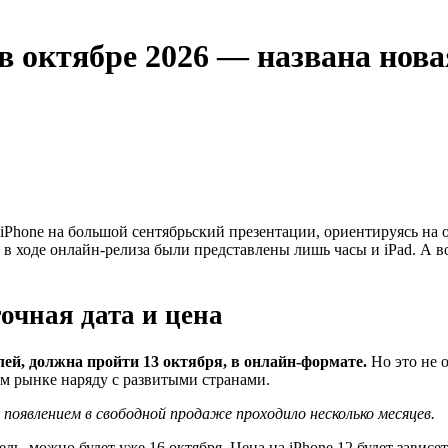
в октябре 2026 — названа нова
hone на большой сентябрьский презентации, ориентируясь на о
 в ходе онлайн-релиза были представлены лишь часы и iPad. А в
очная дата и цена
лей, должна пройти 13 октября, в онлайн-формате.
Но это не о
ом рынке наряду с развитыми странами.
 появлением в свободной продаже проходило несколько месяцев.
ль, можно будет уже 16 октября. Цена на iPhone 12 будет завис