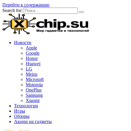
Перейти к содержанию
Search for:
Новости
Apple
Google
Honor
Huawei
LG
Meizu
Microsoft
Motorola
OnePlus
Samsung
Xiaomi
Технологии
Игры
Обзоры
Акции на гаджеты