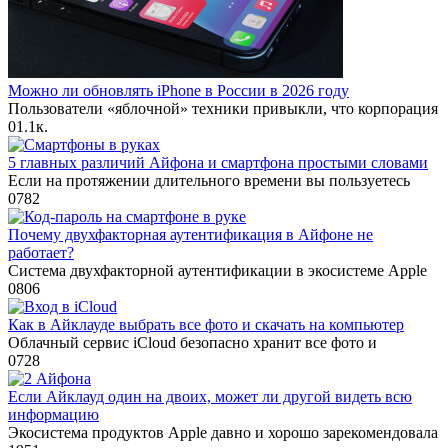
Можно ли обновлять iPhone в России в 2026 году
Пользователи «яблочной» техники привыкли, что корпорация
0
1.1к.
5 главных различий Айфона и смартфона простыми словами
Если на протяжении длительного времени вы пользуетесь
0
782
Почему двухфакторная аутентификация в Айфоне не
работает?
Система двухфакторной аутентификации в экосистеме Apple
0
806
Как в Айклауде выбрать все фото и скачать на компьютер
Облачный сервис iCloud безопасно хранит все фото и
0
728
Если Айклауд один на двоих, может ли другой видеть всю
информацию
Экосистема продуктов Apple давно и хорошо зарекомендовала