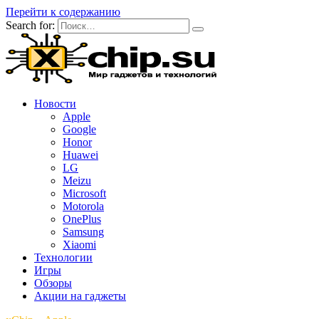
Перейти к содержанию
Search for:
Новости
Apple
Google
Honor
Huawei
LG
Meizu
Microsoft
Motorola
OnePlus
Samsung
Xiaomi
Технологии
Игры
Обзоры
Акции на гаджеты