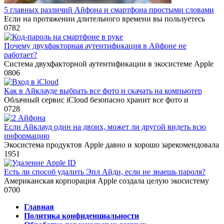
5 главных различий Айфона и смартфона простыми словами
Если на протяжении длительного времени вы пользуетесь
0
782
Почему двухфакторная аутентификация в Айфоне не
работает?
Система двухфакторной аутентификации в экосистеме Apple
0
806
Как в Айклауде выбрать все фото и скачать на компьютер
Облачный сервис iCloud безопасно хранит все фото и
0
728
Если Айклауд один на двоих, может ли другой видеть всю
информацию
Экосистема продуктов Apple давно и хорошо зарекомендовала
1
951
Есть ли способ удалить Эпл Айди, если не знаешь пароля?
Американская корпорация Apple создала целую экосистему
0
700
Главная
Политика конфиденциальности