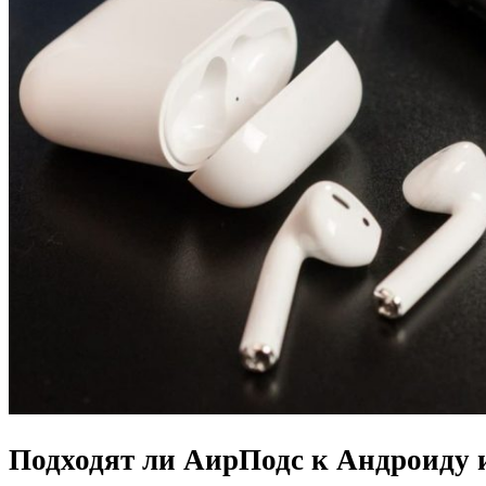
Подходят ли АирПодс к Андроиду 