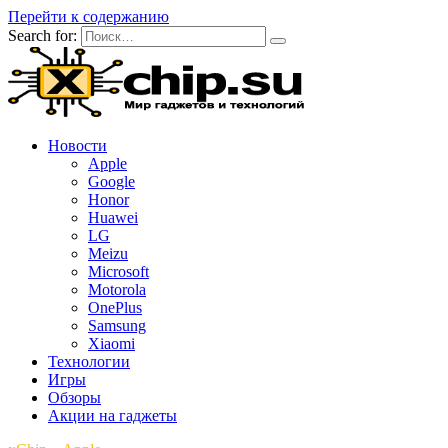
Перейти к содержанию
Search for:
Новости
Apple
Google
Honor
Huawei
LG
Meizu
Microsoft
Motorola
OnePlus
Samsung
Xiaomi
Технологии
Игры
Обзоры
Акции на гаджеты