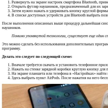
Развернуть на экране настроек смартфона Bluetooth, приве
Открыть футляр наушников, предназначенный для их заря
Затем нужно нажать и удерживать кнопку круглой формы н
В списке доступных устройств для Bluetooth выбрать поз
После выполнения описанных выше процедур дальнейшая синхр
наушников.
Помимо упомянутой технологии, существует еще один сп
Это можно сделать без использования дополнительных програм
программу.
Делать это следует по следующей схеме:
Вначале требуется скачать и установить телефонное прило
Нажать на стенке зарядной коробки круглую кнопку для п
На экране планшета или телефона в «Настройках» найти п
Здесь выбрать пункт AirPods. После нажатия на него бе