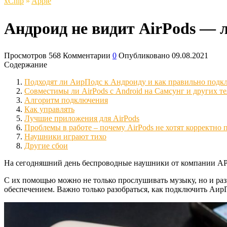
xСhip
»
Apple
Андроид не видит AirPods — 
Просмотров
568
Комментарии
0
Опубликовано
09.08.2021
Содержание
Подходят ли АирПодс к Андроиду и как правильно подк
Совместимы ли AirPods с Android на Самсунг и других т
Алгоритм подключения
Как управлять
Лучшие приложения для AirPods
Проблемы в работе – почему AirPods не хотят корректно 
Наушники играют тихо
Другие сбои
На сегодняшний день беспроводные наушники от компании APP
С их помощью можно не только прослушивать музыку, но и ра
обеспечением. Важно только разобраться, как подключить Аир