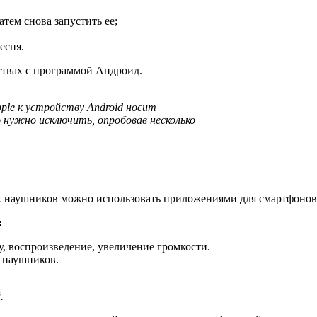
тем снова запустить ее;
есня.
ствах с программой Андроид.
le к устройству Android носит
 нужно исключить, опробовав несколько
 наушников можно использовать приложениями для смартфонов
:
у, воспроизведение, увеличение громкости.
а наушников.
.