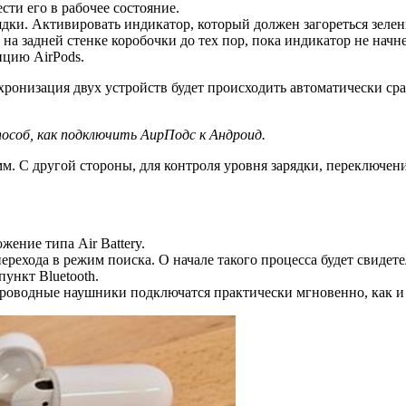
сти его в рабочее состояние.
дки. Активировать индикатор, который должен загореться зеле
а задней стенке коробочки до тех пор, пока индикатор не начн
ицию AirPods.
онизация двух устройств будет происходить автоматически сра
особ, как подключить АирПодс к Андроид.
м. С другой стороны, для контроля уровня зарядки, переключе
жение типа Air Battery.
ерехода в режим поиска. О начале такого процесса будет свиде
ункт Bluetooth.
спроводные наушники подключатся практически мгновенно, как и