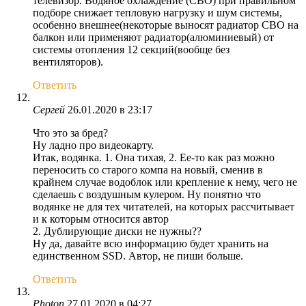
телевизор. Водяное охлаждение (СВО) при правильном
подборе снижает тепловую нагрузку и шум системы,
особенно внешнее(некоторые выносят радиатор СВО на
балкон или применяют радиатор(алюминиевый) от
системы отопления 12 секций(вообще без
вентиляторов).
Ответить
Сергей
26.01.2020 в 23:17
Что это за бред?
Ну ладно про видеокарту.
Итак, водянка. 1. Она тихая, 2. Ее-то как раз можно
переносить со старого компа на новый, сменив в
крайнем случае водоблок или крепление к нему, чего не
сделаешь с воздушным кулером. Ну понятно что
водянке не для тех читателей, на которых рассчитывает
и к которым относится автор
2. Дублирующие диски не нужны??
Ну да, давайте всю информацию будет хранить на
единственном SSD. Автор, не пиши больше.
Ответить
Photon
27.01.2020 в 04:27