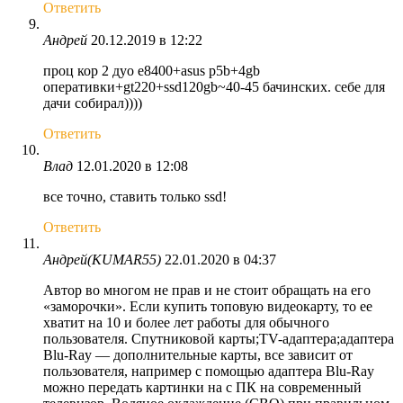
Ответить
Андрей
20.12.2019 в 12:22
проц кор 2 дуо е8400+asus p5b+4gb
оперативки+gt220+ssd120gb~40-45 бачинских. себе для
дачи собирал))))
Ответить
Влад
12.01.2020 в 12:08
все точно, ставить только ssd!
Ответить
Андрей(KUMAR55)
22.01.2020 в 04:37
Автор во многом не прав и не стоит обращать на его
«заморочки». Если купить топовую видеокарту, то ее
хватит на 10 и более лет работы для обычного
пользователя. Спутниковой карты;TV-адаптера;адаптера
Blu-Ray — дополнительные карты, все зависит от
пользователя, например с помощью адаптера Blu-Ray
можно передать картинки на с ПК на современный