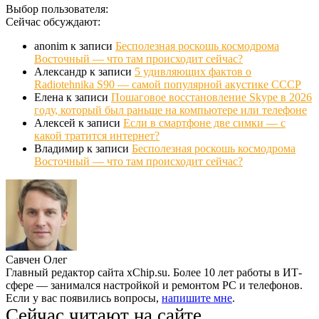
Выбор пользователя:
Сейчас обсуждают:
anonim
к записи
Бесполезная роскошь космодрома
Восточный — что там происходит сейчас?
Александр
к записи
5 удивляющих фактов о
Radiotehnika S90 — самой популярной акустике СССР
Елена
к записи
Пошаговое восстановление Skype в 2026
году, который был раньше на компьютере или телефоне
Алексей
к записи
Если в смартфоне две симки — с
какой тратится интернет?
Владимир
к записи
Бесполезная роскошь космодрома
Восточный — что там происходит сейчас?
Савчен Олег
Главный редактор сайта xChip.su. Более 10 лет работы в ИТ-
сфере — занимался настройкой и ремонтом PC и телефонов.
Если у вас появились вопросы,
напишите мне
.
Сейчас читают на сайте