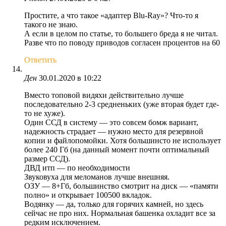
Простите, а что такое «адаптер Blu-Ray»? Что-то я
такого не знаю.
А если в целом по статье, то большего бреда я не читал.
Разве что по поводу приводов согласен процентов на 60
Ответить
Ден
30.01.2020 в 10:22
Вместо топовой видяхи действительно лучше
последовательно 2-3 средненьких (уже вторая будет где-
то не хуже).
Один ССД в систему — это совсем бомж вариант,
надежность страдает — нужно место для резервной
копии и файлопомойки. Хотя большинсто не использует
более 240 Гб (на данный момент почти оптимальный
размер ССД).
ДВД итп — по необходимости
Звуковуха для меломанов лучше внешняя.
ОЗУ — 8+Гб, большинство смотрит на диск — «памяти
полно» и открывает 100500 вкладок.
Водянку — да, только для горячих камней, но здесь
сейчас не про них. Нормальная башенка охладит все за
редким исключением.