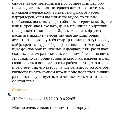
самое главное приводы, вы про устаревший двд-ром
производителям компьютерного железа скажите, у меня
к каждой железке компа лежит по диску. А насчет
картридеров, если вы снимаете видео, то он вам
необходим, поскольку через облачные сервисы вы будете
качать хрен знает сколько, да и в принципе с карточки
проще скачать данные такЖ, чем ткрывать браузер,
входить в аккаунт, (а если там еще двухфакторная
аутентификация, а у тебя смарт разряжен, то тут вообще
кайф, хрен ты куда войдешь), и только потом искать в
куче файлов облака нужные и двадцать пять раз тыкать
скачать, а затем разыскивать его в помойке с названием
загрузки. Куда проще вставить карточку, выделить файл,
скопировать и вставить его на рабочий стол, это проще
и быстрее. Так что автору лучше бы вместо того, чтобы
глупости писать компом что-ли попользоваться лишний
раз., а то не чувствуется, что человек хоть что-то знает
об этой теме.
Ответить
Шайтан машина
16.12.2019 в 22:05
Можно очень сильно сэкономить на корпусе