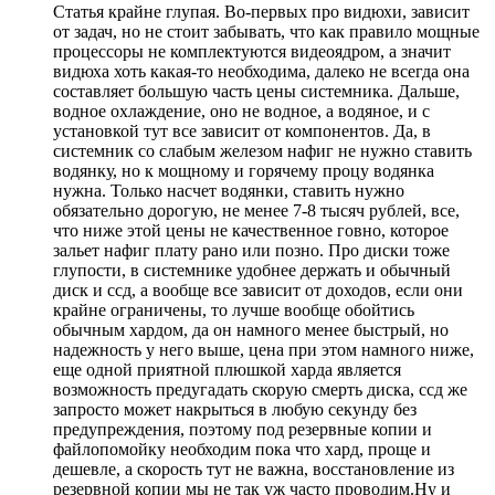
Статья крайне глупая. Во-первых про видюхи, зависит
от задач, но не стоит забывать, что как правило мощные
процессоры не комплектуются видеоядром, а значит
видюха хоть какая-то необходима, далеко не всегда она
составляет большую часть цены системника. Дальше,
водное охлаждение, оно не водное, а водяное, и с
установкой тут все зависит от компонентов. Да, в
системник со слабым железом нафиг не нужно ставить
водянку, но к мощному и горячему процу водянка
нужна. Только насчет водянки, ставить нужно
обязательно дорогую, не менее 7-8 тысяч рублей, все,
что ниже этой цены не качественное говно, которое
зальет нафиг плату рано или позно. Про диски тоже
глупости, в системнике удобнее держать и обычный
диск и ссд, а вообще все зависит от доходов, если они
крайне ограничены, то лучше вообще обойтись
обычным хардом, да он намного менее быстрый, но
надежность у него выше, цена при этом намного ниже,
еще одной приятной плюшкой харда является
возможность предугадать скорую смерть диска, ссд же
запросто может накрыться в любую секунду без
предупреждения, поэтому под резервные копии и
файлопомойку необходим пока что хард, проще и
дешевле, а скорость тут не важна, восстановление из
резервной копии мы не так уж часто проводим.Ну и