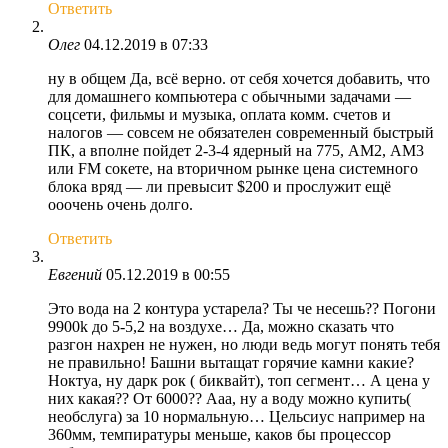
Ответить
Олег
04.12.2019 в 07:33
ну в общем Да, всё верно. от себя хочется добавить, что
для домашнего компьютера с обычными задачами —
соцсети, фильмы и музыка, оплата комм. счетов и
налогов — совсем не обязателен современный быстрый
ПК, а вполне пойдет 2-3-4 ядерный на 775, АМ2, АМ3
или FM сокете, на вторичном рынке цена системного
блока вряд — ли превысит $200 и прослужит ещё
ооочень очень долго.
Ответить
Евгений
05.12.2019 в 00:55
Это вода на 2 контура устарела? Ты че несешь?? Погони
9900k до 5-5,2 на воздухе… Да, можно сказать что
разгон нахрен не нужен, но люди ведь могут понять тебя
не правильно! Башни вытащат горячие камни какие?
Ноктуа, ну дарк рок ( биквайт), топ сегмент… А цена у
них какая?? От 6000?? Ааа, ну а воду можно купить(
необслуга) за 10 нормальную… Цельсиус например на
360мм, темпиратуры меньше, каков бы процессор