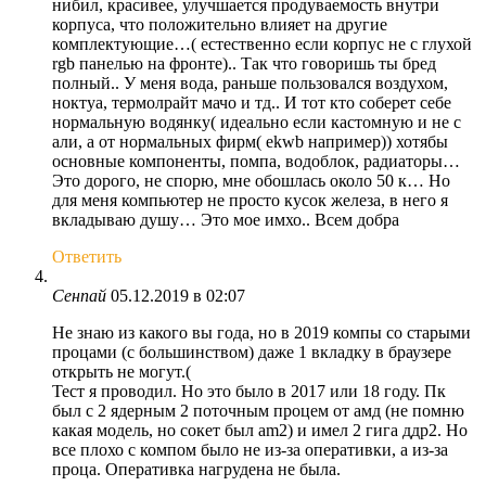
нибил, красивее, улучшается продуваемость внутри
корпуса, что положительно влияет на другие
комплектующие…( естественно если корпус не с глухой
rgb панелью на фронте).. Так что говоришь ты бред
полный.. У меня вода, раньше пользовался воздухом,
ноктуа, термолрайт мачо и тд.. И тот кто соберет себе
нормальную водянку( идеально если кастомную и не с
али, а от нормальных фирм( ekwb например)) хотябы
основные компоненты, помпа, водоблок, радиаторы…
Это дорого, не спорю, мне обошлась около 50 к… Но
для меня компьютер не просто кусок железа, в него я
вкладываю душу… Это мое имхо.. Всем добра
Ответить
Сенпай
05.12.2019 в 02:07
Не знаю из какого вы года, но в 2019 компы со старыми
процами (с большинством) даже 1 вкладку в браузере
открыть не могут.(
Тест я проводил. Но это было в 2017 или 18 году. Пк
был с 2 ядерным 2 поточным процем от амд (не помню
какая модель, но сокет был am2) и имел 2 гига ддр2. Но
все плохо с компом было не из-за оперативки, а из-за
проца. Оперативка нагрудена не была.