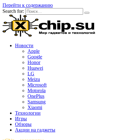
Перейти к содержанию
Search for:
Новости
Apple
Google
Honor
Huawei
LG
Meizu
Microsoft
Motorola
OnePlus
Samsung
Xiaomi
Технологии
Игры
Обзоры
Акции на гаджеты